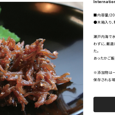
Internatio
■内容量/20
●木箱入り、
瀬戸内海で水
わずに、厳選
た。
あったかご飯
※添加物は
保存される場