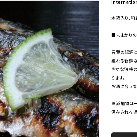
Internatio
木箱入り、和
■ままかりの
言葉の語源と
獲れる新鮮な
さかな独特の
ります。
お酒に合う肴
※添加物は
保存される場