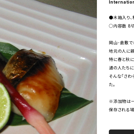
Internatio
●木箱入り、
○内容数 8
岡山･倉敷で
地元の人に親
特に春と秋に
通の人たちに
そんな「さわ
た。
※添加物は一
保存される場